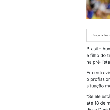
Ouça o text
Brasil – Au
e filho do 
na pré-lis
Em entrevis
o profissio
situação mo
“Se ele est
até 18 de m
disse David