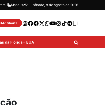
Pará
|
Manaus
25º
sábado, 8 de agosto de 2026
CM7 Shorts
ias da Flórida – EUA
eção