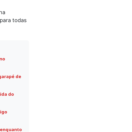
na
 para todas
 no
garapé de
ida do
igo
 enquanto