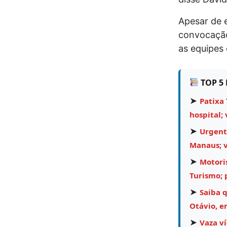
Apesar de 
convocação 
as equipes 
TOP 5 
➤
Patixa 
hospital; 
➤
Urgent
Manaus; v
➤
Motori
Turismo;
➤
Saiba 
Otávio, e
➤
Vaza v