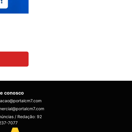
le conosco
dacao@portalcm7.com
mercial@portalcm7.com
úncias / Redação: 92
237-7077