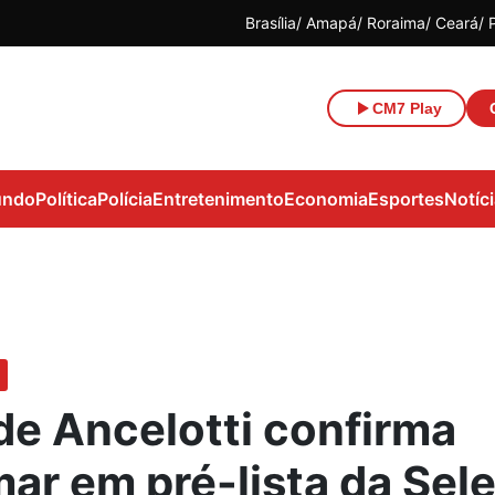
Brasília
Amapá
Roraima
Ceará
CM7 Play
ndo
Política
Polícia
Entretenimento
Economia
Esportes
Notíc
de Ancelotti confirma
ar em pré-lista da Sel