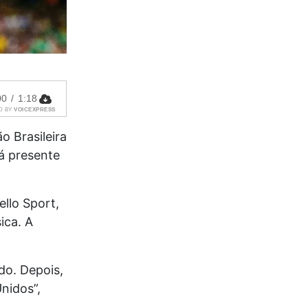
00
/
1:18
D BY
VOICEXPRESS
o Brasileira
á presente
ello Sport,
ica. A
do. Depois,
nidos”,