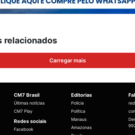
s relacionados
Carregar mais
CM7 Brasil
Editorias
Fa
Últimas notícias
Polícia
re
CM7 Play
Política
co
Manaus
Den
Redes sociais
99
Amazonas
Facebook