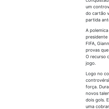
conquistada
um controv
do cartão 
partida ant
A polemica
presidente
FIFA, Giann
provas que 
O recurso d
jogo.
Logo no co
controvérs
força. Dura
novos tale
dois gols.
uma cobranç