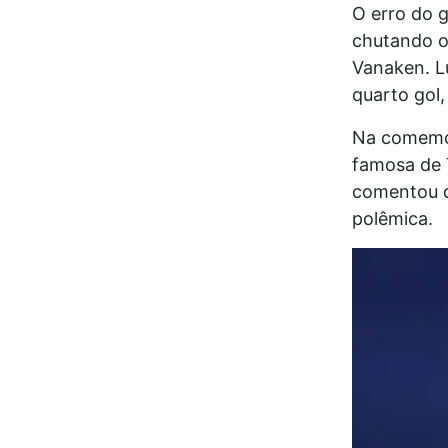
O erro do g
chutando o 
Vanaken. L
quarto gol
Na comemor
famosa de 
comentou q
polêmica.