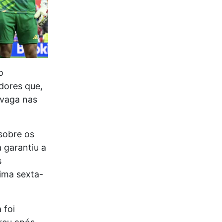
o
dores que,
 vaga nas
sobre os
 garantiu a
s
ima sexta-
 foi