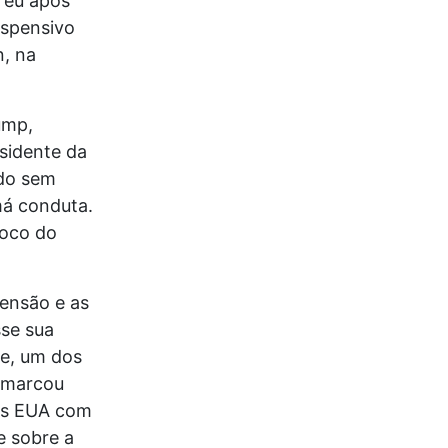
reu após
uspensivo
, na
ump,
sidente da
ndo sem
má conduta.
foco do
ensão e as
se sua
re, um dos
 marcou
 os EUA com
e sobre a