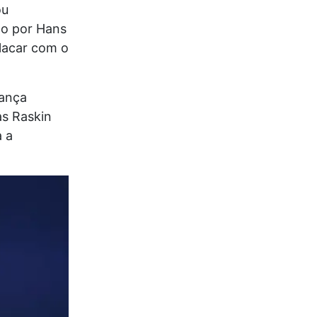
ou
do por Hans
lacar com o
ança
as Raskin
 a