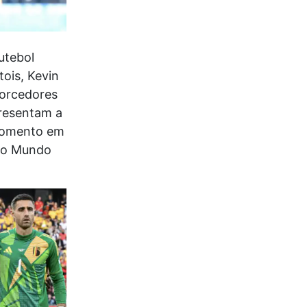
utebol
ois, Kevin
torcedores
presentam a
 momento em
 do Mundo