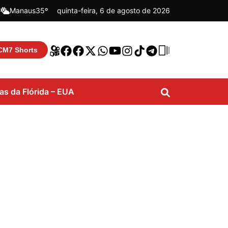
|
Manaus
35º
quinta-feira, 6 de agosto de 2026
CM7 Shorts
ias da Flórida – EUA