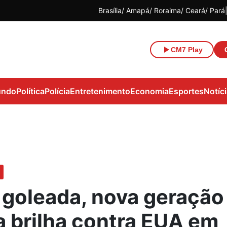
Brasília
Amapá
Roraima
Ceará
Pará
CM7 Play
ndo
Política
Polícia
Entretenimento
Economia
Esportes
Notíc
goleada, nova geração
a brilha contra EUA em