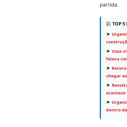
partida.
TOP 5 
➤
Urgent
construçã
➤
Vaza v
falava co
➤
Retorn
chegar ao
➤
Revolta
acontece
➤
Urgent
dentro de