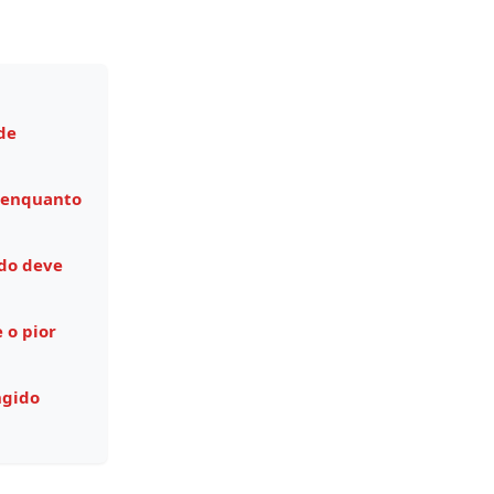
de
 enquanto
do deve
 o pior
ngido