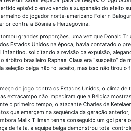
 teve um sabor especial para os belgas. O jogo ocor
ertido episódio envolvendo a suspensão do efeito s
vermelho do jogador norte-americano Folarin Balogun
erior contra a Bósnia e Herzegovina.
 tomou grandes proporções, uma vez que Donald Tr
 dos Estados Unidos na época, havia contatado o pre
i Infantino, solicitando a revisão da expulsão, alega
o árbitro brasileiro Raphael Claus era “suspeito” de 
a seleção belga não foi aceito, mas isso não tirou o 
meço do jogo contra os Estados Unidos, o clima de t
ias extracampo não impediram que a Bélgica mostras
nte o primeiro tempo, o atacante Charles de Ketelae
ntos que emergem na sequência da geração anterior,
 Embora Malik Tillman tenha conseguido um gol para
a de falta, a equipe belga demonstrou total control