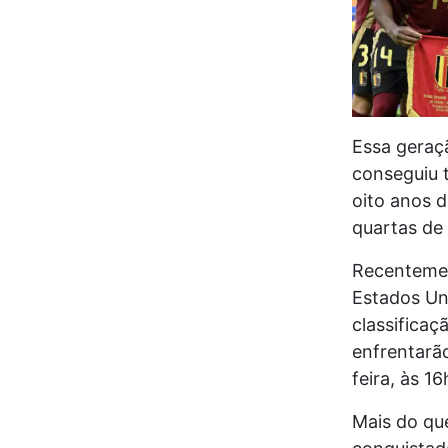
Essa geraçã
conseguiu 
oito anos 
quartas de
Recentemen
Estados Uni
classificaç
enfrentarã
feira, às 1
Mais do que