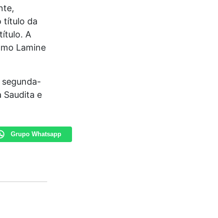
nte,
título da
ítulo. A
como Lamine
a segunda-
 Saudita e
Grupo Whatsapp