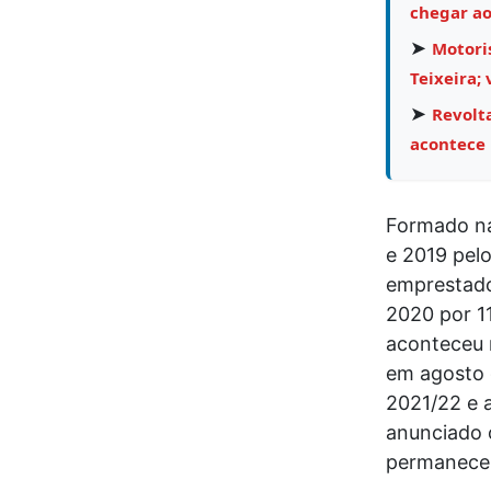
chegar ao
➤
Motoris
Teixeira; 
➤
Revolta
acontece
Formado na
e 2019 pelo
emprestado
2020 por 11
aconteceu n
em agosto 
2021/22 e a
anunciado 
permaneceu