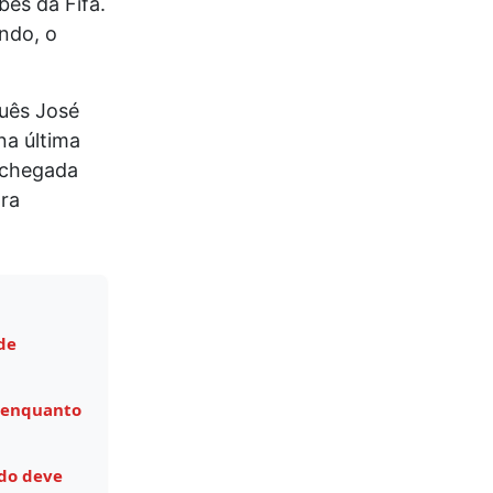
es da Fifa.
ndo, o
guês José
na última
 chegada
ara
de
 enquanto
do deve