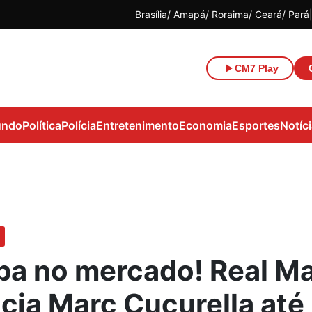
Brasília
Amapá
Roraima
Ceará
Pará
CM7 Play
ndo
Política
Polícia
Entretenimento
Economia
Esportes
Notíc
a no mercado! Real Ma
cia Marc Cucurella até