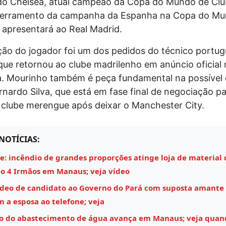
do Chelsea, atual campeão da Copa do Mundo de Club
erramento da campanha da Espanha na Copa do Mu
se apresentará ao Real Madrid.
ção do jogador foi um dos pedidos do técnico portu
ue retornou ao clube madrilenho em anúncio oficial 
ra. Mourinho também é peça fundamental na possível
nardo Silva, que está em fase final de negociação p
 clube merengue após deixar o Manchester City.
NOTÍCIAS:
e: incêndio de grandes proporções atinge loja de material 
o 4 Irmãos em Manaus; veja vídeo
ídeo de candidato ao Governo do Pará com suposta amante
m a esposa ao telefone; veja
o do abastecimento de água avança em Manaus; veja quan