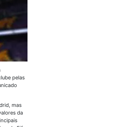
a
clube pelas
unicado
drid, mas
valores da
ncipais