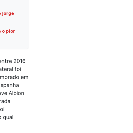
o Jorge
 o pior
entre 2016
teral foi
comprado em
 Espanha
ove Albion
rada
oi
o qual