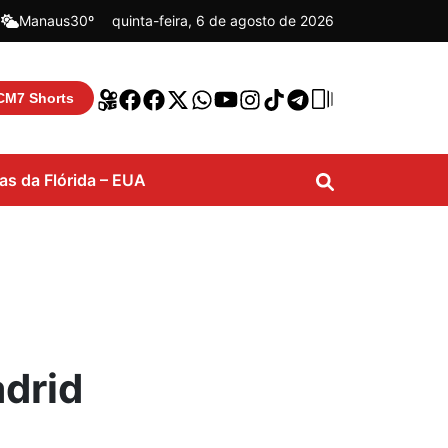
|
Manaus
30º
quinta-feira, 6 de agosto de 2026
CM7 Shorts
ias da Flórida – EUA
drid