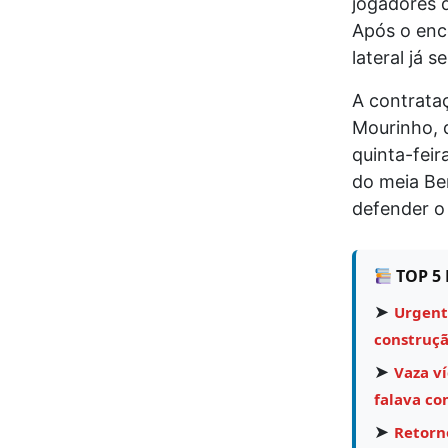
jogadores 
Após o enc
lateral já 
A contrata
Mourinho, q
quinta-fei
do meia Ber
defender o
TOP 5 
➤
Urgent
construçã
➤
Vaza v
falava co
➤
Retorn