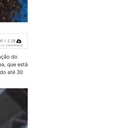
00
/
2:28
D BY
VOICEXPRESS
ação do
ea, que está
do até 30