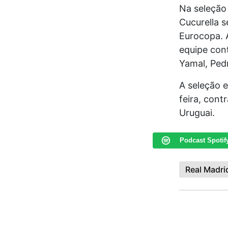
Na seleção
Cucurella s
Eurocopa. 
equipe con
Yamal, Pedr
A seleção 
feira, cont
Uruguai.
Podcast Spotif
Real Madri