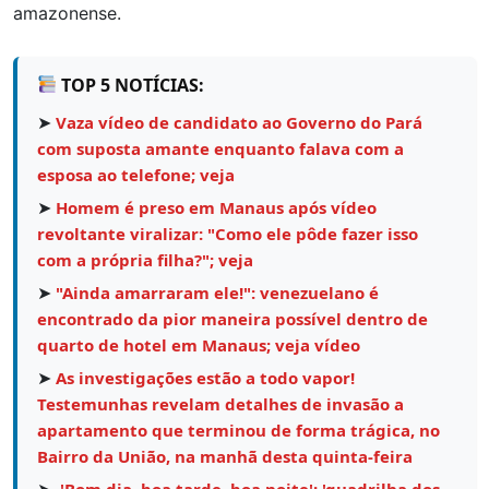
amazonense.
TOP 5 NOTÍCIAS:
➤
Vaza vídeo de candidato ao Governo do Pará
com suposta amante enquanto falava com a
esposa ao telefone; veja
➤
Homem é preso em Manaus após vídeo
revoltante viralizar: "Como ele pôde fazer isso
com a própria filha?"; veja
➤
"Ainda amarraram ele!": venezuelano é
encontrado da pior maneira possível dentro de
quarto de hotel em Manaus; veja vídeo
➤
As investigações estão a todo vapor!
Testemunhas revelam detalhes de invasão a
apartamento que terminou de forma trágica, no
Bairro da União, na manhã desta quinta-feira
➤
'Bom dia, boa tarde, boa noite': 'quadrilha dos