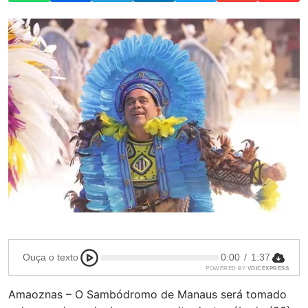
Ouça o texto
0:00
/
1:37
POWERED BY
VOICEXPRESS
Amaoznas – O Sambódromo de Manaus será tomado