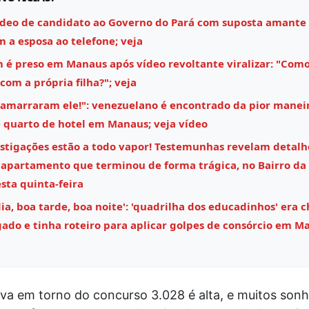
ídeo de candidato ao Governo do Pará com suposta amante
m a esposa ao telefone; veja
é preso em Manaus após vídeo revoltante viralizar: "Como
 com a própria filha?"; veja
 amarraram ele!": venezuelano é encontrado da pior maneir
 quarto de hotel em Manaus; veja vídeo
estigações estão a todo vapor! Testemunhas revelam detalh
 apartamento que terminou de forma trágica, no Bairro da 
ta quinta-feira
a, boa tarde, boa noite': 'quadrilha dos educadinhos' era c
ado e tinha roteiro para aplicar golpes de consórcio em M
iva em torno do concurso 3.028 é alta, e muitos so