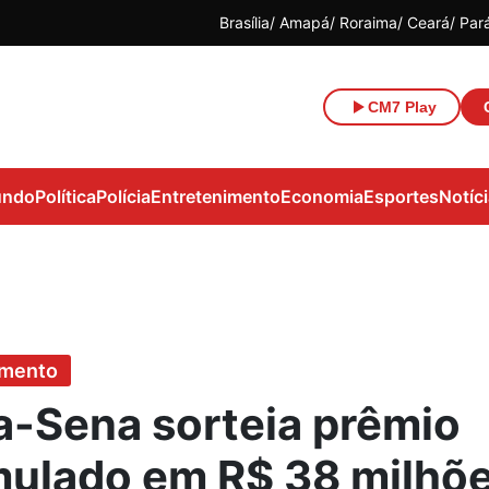
Brasília
Amapá
Roraima
Ceará
Par
CM7 Play
ndo
Política
Polícia
Entretenimento
Economia
Esportes
Notíc
imento
-Sena sorteia prêmio
ulado em R$ 38 milhõ