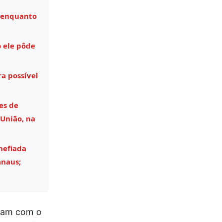
 enquanto
 ele pôde
a possível
es de
União, na
hefiada
anaus;
nham com o