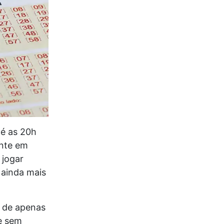
é as 20h
ente em
 jogar
 ainda mais
o de apenas
te sem