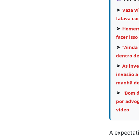
➤
Vaza v
falava co
➤
Homem 
fazer isso
➤
"Ainda
dentro de
➤
As inv
invasão a
manhã des
➤
'Bom di
por advog
vídeo
A expectat