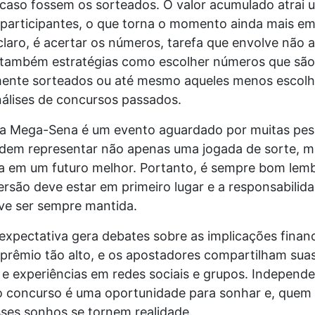
 caso fossem os sorteados. O valor acumulado atrai
participantes, o que torna o momento ainda mais em
claro, é acertar os números, tarefa que envolve não 
 também estratégias como escolher números que são
ente sorteados ou até mesmo aqueles menos escolh
álises de concursos passados.
da Mega-Sena é um evento aguardado por muitas pess
dem representar não apenas uma jogada de sorte, 
a em um futuro melhor. Portanto, é sempre bom lemb
versão deve estar em primeiro lugar e a responsabilid
ve ser sempre mantida.
expectativa gera debates sobre as implicações finan
prêmio tão alto, e os apostadores compartilham sua
 e experiências em redes sociais e grupos. Independ
 o concurso é uma oportunidade para sonhar e, quem 
ses sonhos se tornem realidade.