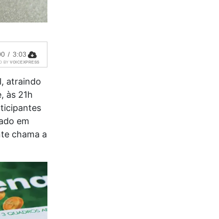
00
/
3:03
D BY
VOICEXPRESS
, atraindo
, às 21h
ticipantes
mado em
nte chama a