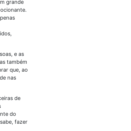
 um grande
ocionante.
apenas
idos,
oas, e as
mas também
rar que, ao
ade nas
ceiras de
s
ente do
sabe, fazer