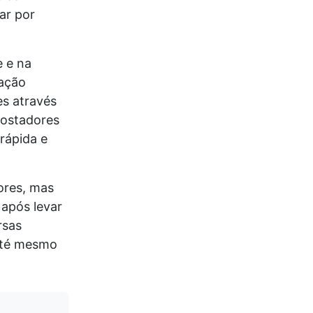
ar por
e e na
cação
es através
postadores
rápida e
ores, mas
após levar
rsas
 até mesmo