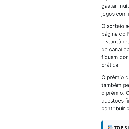
gastar mui
jogos com 
O sorteio s
página do 
instantâne
do canal d
fiquem por 
prática.
O prêmio d
também pel
o prêmio. 
questões f
contribuir 
TOP 5 