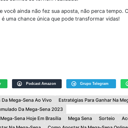
se você ainda não fez sua aposta, não perca tempo. 
é uma chance única que pode transformar vidas!
y
Podcast Amazon
Grupo Telegram
s Da Mega-Sena Ao Vivo
Estratégias Para Ganhar Na Me
umulado Da Mega-Sena 2023
 Mega-Sena Hoje Em Brasília
Mega Sena
Sorteio
Ac
tar Na Mega-Sena
Como Apostar Na Mega-Sena Online