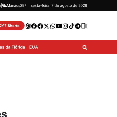
á
|
Manaus
29º
sexta-feira, 7 de agosto de 2026
CM7 Shorts
ias da Flórida – EUA
es