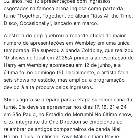
32 anos, fez 12 apresentações com ingressos
esgotados na famosa arena inglesa como parte da
turnê “Together, Together”, do álbum “Kiss All the Time,
Disco, Occasionally”, lançado em março.
A estrela do pop quebrou o recorde oficial de maior
número de apresentações em Wembley em uma única
temporada. Ele superou a banda Coldplay, que realizou
10 shows no local em 2025.A primeira apresentação de
Harry em Wembley aconteceu em 12 de junho, e a
última foi no domingo (5). Inicialmente, o artista faria
seis shows no estádio, mas ampliou a programação
devido à alta procura pelos ingressos.
Styles agora se prepara para a etapa sul-americana da
turnê. Ele deve se apresentar nos dias 17, 18, 21 e 24
em São Paulo, no Estádio do Morumbi.No último show,
o ex-integrante do One Direction se emocionou ao
relembrar os antigos companheiros de banda Niall
Horan, Louis Tomlinson, Zayn Malik e Liam Payne,