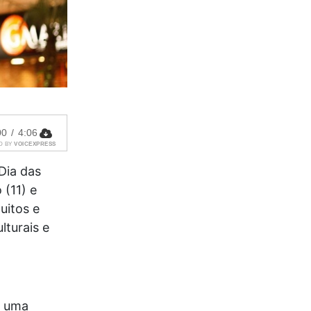
00
/
4:06
D BY
VOICEXPRESS
Dia das
(11) e
uitos e
lturais e
, uma