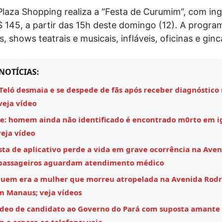
laza Shopping realiza a “Festa de Curumim”, com ing
$ 145, a partir das 15h deste domingo (12). A program
s, shows teatrais e musicais, infláveis, oficinas e gin
NOTÍCIAS:
Teló desmaia e se despede de fãs após receber diagnóstico
veja vídeo
e: homem ainda não identificado é encontrado m0rto em i
eja vídeo
sta de aplicativo perde a vida em grave ocorrência na Aven
 passageiros aguardam atendimento médico
quem era a mulher que morreu atropelada na Avenida Rodr
m Manaus; veja vídeos
ídeo de candidato ao Governo do Pará com suposta amante
m a esposa ao telefone; veja