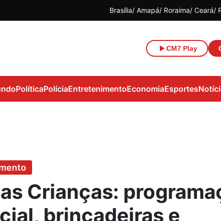
Brasília
Amapá
Roraima
Ceará
CM7 Play
ndo
Política
Polícia
Entretenimento
Economia
Esportes
Notíc
imento
das Crianças: programa
ial, brincadeiras e