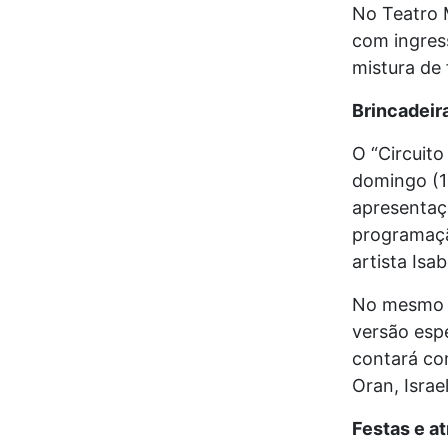
No Teatro 
com ingres
mistura de
Brincadeir
O “Circuito
domingo (12
apresentaçõ
programaçã
artista Isa
No mesmo di
versão espe
contará co
Oran, Israe
Festas e a