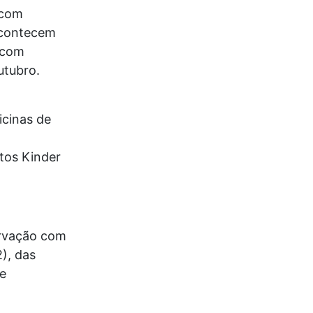
 com
acontecem
 com
utubro.
icinas de
tos Kinder
ervação com
), das
e