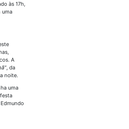
do às 17h,
m uma
este
nas,
cos. A
hã”
, da
a noite.
anha uma
festa
, Edmundo