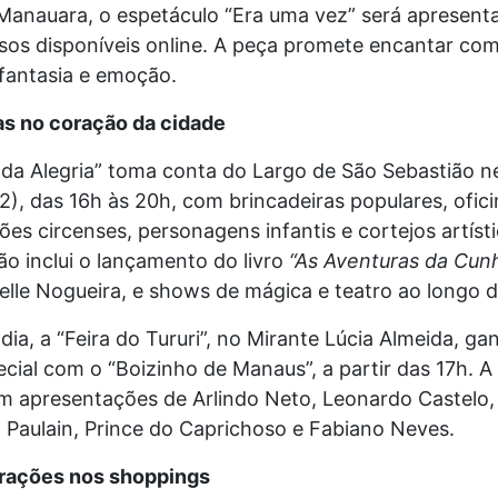
Manauara, o espetáculo “Era uma vez” será apresenta
sos disponíveis online. A peça promete encantar co
 fantasia e emoção.
as no coração da cidade
 da Alegria” toma conta do Largo de São Sebastião n
), das 16h às 20h, com brincadeiras populares, ofici
es circenses, personagens infantis e cortejos artísti
o inclui o lançamento do livro
“As Aventuras da Cun
belle Nogueira, e shows de mágica e teatro ao longo d
a, a “Feira do Tururi”, no Mirante Lúcia Almeida, g
cial com o “Boizinho de Manaus”, a partir das 17h. A 
m apresentações de Arlindo Neto, Leonardo Castelo
l Paulain, Prince do Caprichoso e Fabiano Neves.
trações nos shoppings