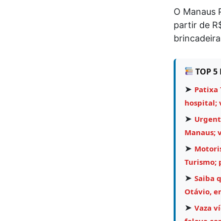
O Manaus P
partir de R
brincadeira
TOP 5 
➤
Patixa 
hospital; 
➤
Urgent
Manaus; v
➤
Motori
Turismo;
➤
Saiba 
Otávio, e
➤
Vaza v
falava co