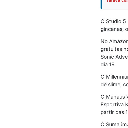
O Studio 5 
gincanas, o
No Amazona
gratuitas 
Sonic Adven
dia 19.
O Millenniu
de slime, c
O Manaus Vi
Esportiva K
partir das 
O Sumaúma 