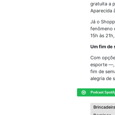
gratuita a
Aparecida à
Já o Shopp
fenômeno do
15h às 21h,
Um fim de s
Com opções
esporte —,
fim de sema
alegria de 
Podcast Spotif
Brincadeir