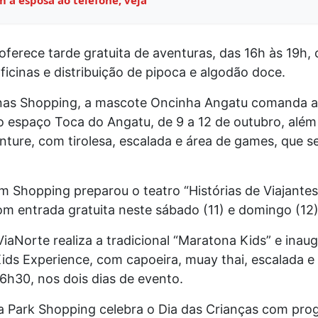
oferece tarde gratuita de aventuras, das 16h às 19h,
ficinas e distribuição de pipoca e algodão doce.
s Shopping, a mascote Oncinha Angatu comanda at
no espaço Toca do Angatu, de 9 a 12 de outubro, alé
ture, com tirolesa, escalada e área de games, que s
m Shopping preparou o teatro “Histórias de Viajantes”
om entrada gratuita neste sábado (11) e domingo (12)
aNorte realiza a tradicional “Maratona Kids” e inau
ids Experience, com capoeira, muay thai, escalada e s
16h30, nos dois dias de evento.
Park Shopping celebra o Dia das Crianças com pr