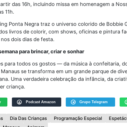
 partir das 16h, incluindo missa em homenagem a Nos
s 11h.
ing Ponta Negra traz o universo colorido de Bobbie 
s livros de colorir, com shows, oficinas e pintura fac
 nos dois dias de festa.
emana para brincar, criar e sonhar
 para todos os gostos — da música à confeitaria, do
 Manaus se transforma em um grande parque de dive
na. Uma verdadeira celebração da infância, da criati
ser criança.
y
Podcast Amazon
Grupo Telegram
as
Dia Das Crianças
Programação Especial
Espetác