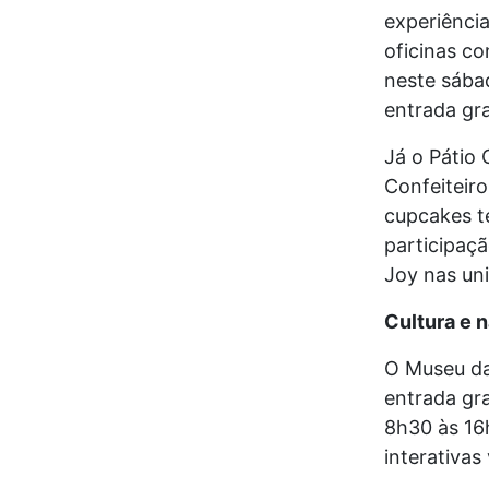
experiência
oficinas c
neste sábad
entrada gra
Já o Pátio 
Confeiteiro
cupcakes te
participaç
Joy nas un
Cultura e n
O Museu da
entrada gra
8h30 às 16h
interativas