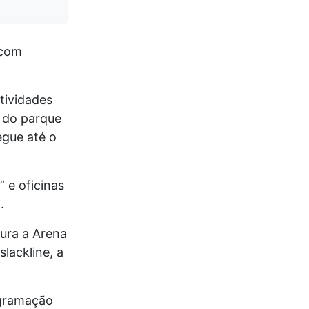
 com
ividades
m do parque
egue até o
 e oficinas
.
gura a Arena
lackline, a
ogramação