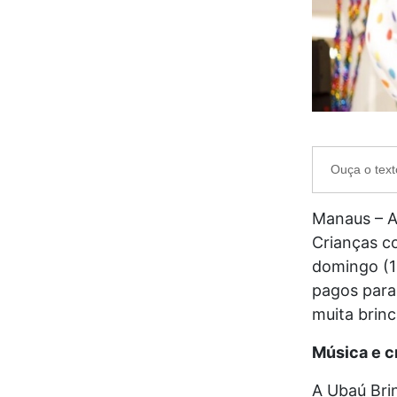
Ouça o text
Manaus – A
Crianças c
domingo (1
pagos para 
muita brinc
Música e c
A Ubaú Bri