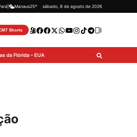
Pará
|
Manaus
25º
sábado, 8 de agosto de 2026
CM7 Shorts
ias da Flórida – EUA
ção