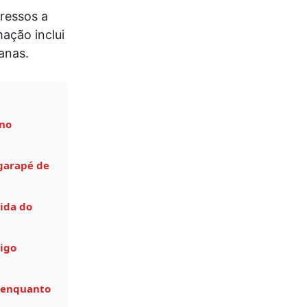
ressos a
ação inclui
canas.
 no
garapé de
ida do
igo
 enquanto