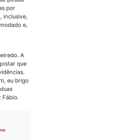
as por
 inclusive,
omodado e,
eiredo. A
gostar que
vidências.
m, eu brigo
 duas
 Fábio.
 no