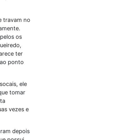
ue travam no
amente.
 pelos os
ueiredo,
arece ter
 ao ponto
ocais, ele
 que tomar
ta
uas vezes e
aram depois
ue possui