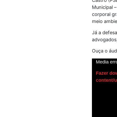
Castro (PS
Municipal –
corporal gr
meio ambie
Já a defesa
advogados,
Ouça o áud
Tocador
Media erro
de
Fazer dow
vídeo
content/