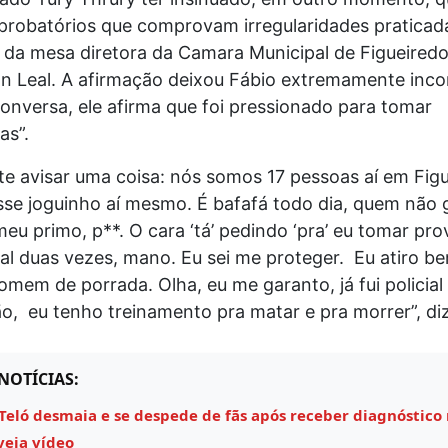
probatórios que comprovam irregularidades praticad
da mesa diretora da Camara Municipal de Figueiredo,
n Leal. A afirmação deixou Fábio extremamente inc
onversa, ele afirma que foi pressionado para tomar
as”.
te avisar uma coisa: nós somos 17 pessoas aí em Figu
esse joguinho aí mesmo. É bafafá todo dia, quem não 
 meu primo, p**. O cara ‘tá’ pedindo ‘pra’ eu tomar pro
cial duas vezes, mano. Eu sei me proteger. Eu atiro be
mem de porrada. Olha, eu me garanto, já fui policial
o, eu tenho treinamento pra matar e pra morrer”, diz
NOTÍCIAS:
Teló desmaia e se despede de fãs após receber diagnóstico
veja vídeo