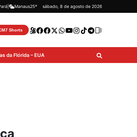
Pará
|
Manaus
25º
sábado, 8 de agosto de 2026
CM7 Shorts
ias da Flórida – EUA
aça