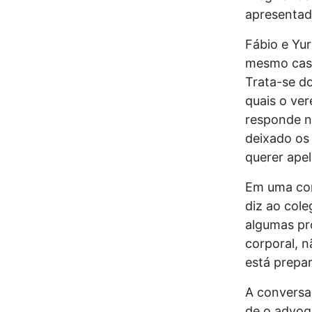
apresentado
Fábio e Yur
mesmo caso
Trata-se do
quais o ve
responde n
deixado os
querer apel
Em uma conv
diz ao cole
algumas pro
corporal, n
está prepa
A conversa
de o advog