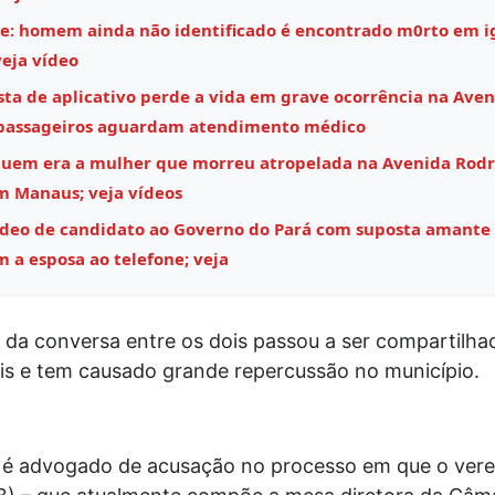
e: homem ainda não identificado é encontrado m0rto em i
eja vídeo
sta de aplicativo perde a vida em grave ocorrência na Aven
 passageiros aguardam atendimento médico
quem era a mulher que morreu atropelada na Avenida Rodr
m Manaus; veja vídeos
ídeo de candidato ao Governo do Pará com suposta amante
m a esposa ao telefone; veja
 da conversa entre os dois passou a ser compartilha
ais e tem causado grande repercussão no município.
 é advogado de acusação no processo em que o ver