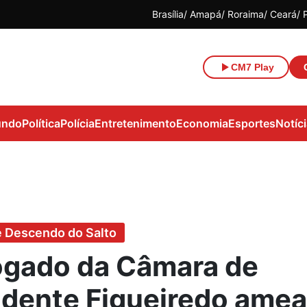
Brasília
Amapá
Roraima
Ceará
CM7 Play
ndo
Política
Polícia
Entretenimento
Economia
Esportes
Notíc
e Descendo do Salto
gado da Câmara de
idente Figueiredo ame