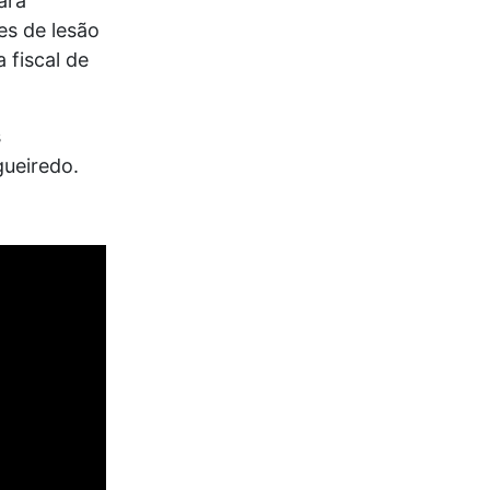
ara
es de lesão
 fiscal de
s
gueiredo.