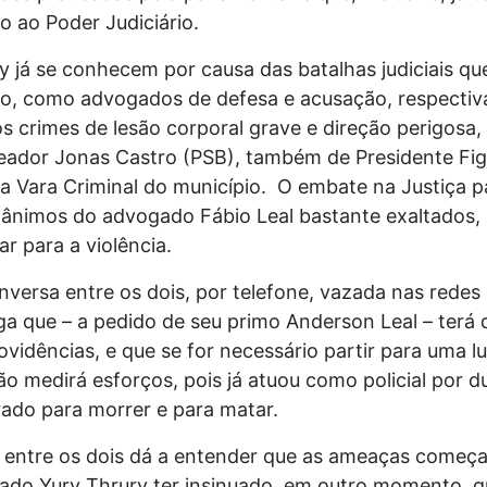
 ao Poder Judiciário.
y já se conhecem por causa das batalhas judiciais q
, como advogados de defesa e acusação, respectiv
s crimes de lesão corporal grave e direção perigosa,
reador Jonas Castro (PSB), também de Presidente Fig
a Vara Criminal do município. O embate na Justiça p
 ânimos do advogado Fábio Leal bastante exaltados,
ar para a violência.
ersa entre os dois, por telefone, vazada nas redes s
ga que – a pedido de seu primo Anderson Leal – terá
vidências, e que se for necessário partir para uma lu
ão medirá esforços, pois já atuou como policial por d
rado para morrer e para matar.
 entre os dois dá a entender que as ameaças começ
ado Yury Thrury ter insinuado, em outro momento, q