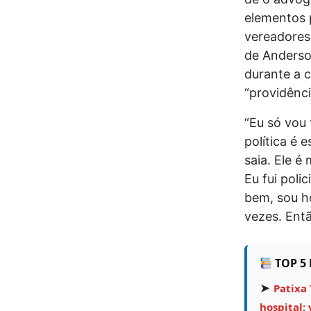
elementos 
vereadores 
de Anderso
durante a c
“providênci
“Eu só vou 
política é 
saia. Ele é
Eu fui poli
bem, sou ho
vezes. Entã
TOP 5 
➤
Patixa 
hospital; 