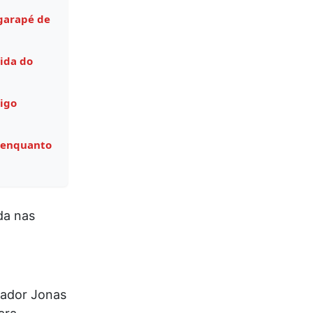
garapé de
ida do
igo
 enquanto
da nas
eador Jonas