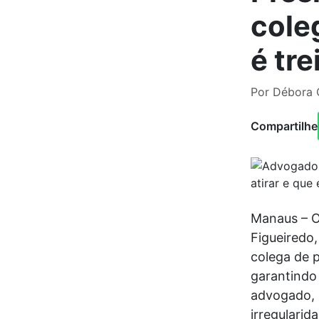
coleg
é tr
Por Débora 
Compartilhe
Manaus – O
Figueiredo
colega de p
garantindo 
advogado, 
irregularid