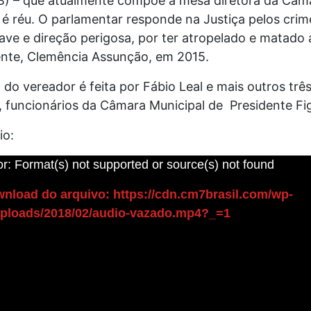
B) – que atualmente compõe a mesa diretora da Câm
 é réu. O parlamentar responde na Justiça pelos crim
ave e direção perigosa, por ter atropelado e matado a
nte, Clemência Assunção, em 2015.
 do vereador é feita por Fábio Leal e mais outros trê
 funcionários da Câmara Municipal de Presidente Fi
io:
r: Format(s) not supported or source(s) not found
nload do arquivo: https://cdn.cm7brasil.com/wp-
uploads/2018/02/audio-vazado.mp4?_=1