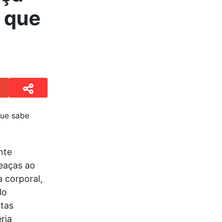
e que
nte
eaças ao
a corporal,
lo
stas
ria