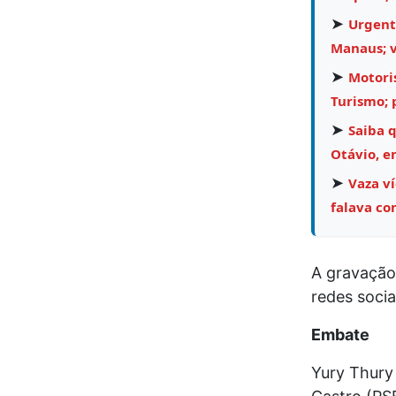
➤
Urgent
Manaus; v
➤
Motori
Turismo;
➤
Saiba 
Otávio, e
➤
Vaza v
falava co
A gravação
redes soci
Embate
Yury Thury