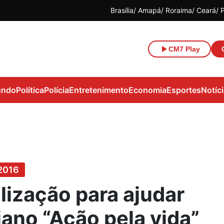
Brasília
Amapá
Roraima
Ceará
CM7 Play
ndo
Política
Polícia
Entretenimento
Economia
Esportes
Notíc
2016
lização para ajudar
iano “Ação pela vida”