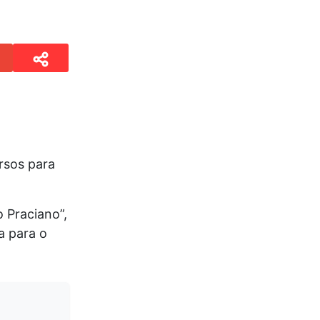
rsos para
 Praciano”,
a para o