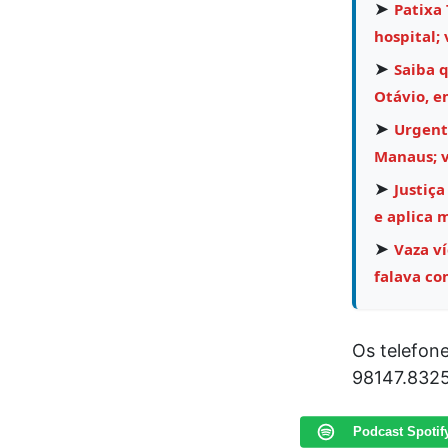
➤
Patixa 
hospital; 
➤
Saiba 
Otávio, e
➤
Urgent
Manaus; v
➤
Justiça
e aplica 
➤
Vaza v
falava co
Os telefon
98147.8325
Podcast Spotif