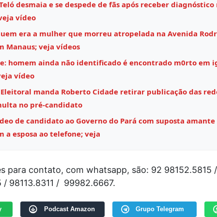
Teló desmaia e se despede de fãs após receber diagnóstico
veja vídeo
quem era a mulher que morreu atropelada na Avenida Rodr
m Manaus; veja vídeos
e: homem ainda não identificado é encontrado m0rto em i
eja vídeo
 Eleitoral manda Roberto Cidade retirar publicação das rede
multa no pré-candidato
ídeo de candidato ao Governo do Pará com suposta amante
m a esposa ao telefone; veja
es para contato, com whatsapp, são: 92 98152.5815 /
 / 98113.8311 / 99982.6667.
y
Podcast Amazon
Grupo Telegram