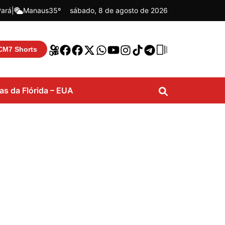
Pará
|
Manaus
35º
sábado, 8 de agosto de 2026
CM7 Shorts
ias da Flórida – EUA