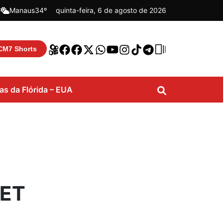
|
Manaus
34º
quinta-feira, 6 de agosto de 2026
CM7 Shorts
ias da Flórida – EUA
NET