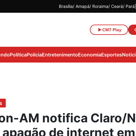
Brasília
Amapá
Roraima
Ceará
Pará
CM7 Play
ndo
Política
Polícia
Entretenimento
Economia
Esportes
Notíc
s
on-AM notifica Claro/
 apagão de internet em