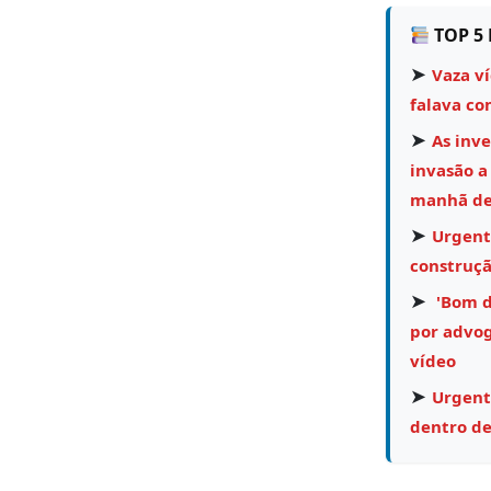
TOP 5 
➤
Vaza v
falava co
➤
As inv
invasão a
manhã des
➤
Urgent
construçã
➤
'Bom di
por advog
vídeo
➤
Urgent
dentro de