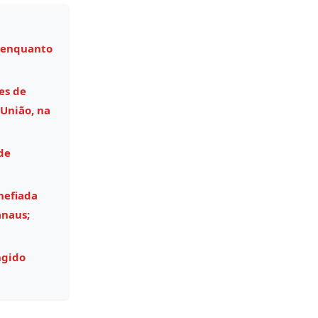
 enquanto
es de
União, na
de
hefiada
anaus;
ngido