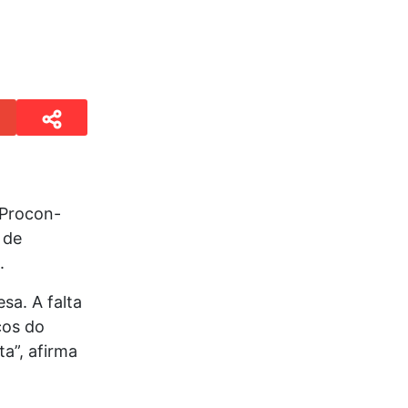
(Procon-
 de
.
sa. A falta
ços do
a”, afirma