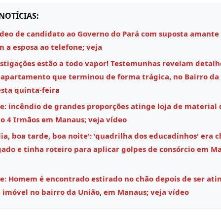
NOTÍCIAS:
ídeo de candidato ao Governo do Pará com suposta amante
m a esposa ao telefone; veja
estigações estão a todo vapor! Testemunhas revelam detalh
 apartamento que terminou de forma trágica, no Bairro da 
ta quinta-feira
e: incêndio de grandes proporções atinge loja de material 
o 4 Irmãos em Manaus; veja vídeo
a, boa tarde, boa noite': 'quadrilha dos educadinhos' era c
ado e tinha roteiro para aplicar golpes de consórcio em M
e: Homem é encontrado estirado no chão depois de ser ati
 imóvel no bairro da União, em Manaus; veja vídeo