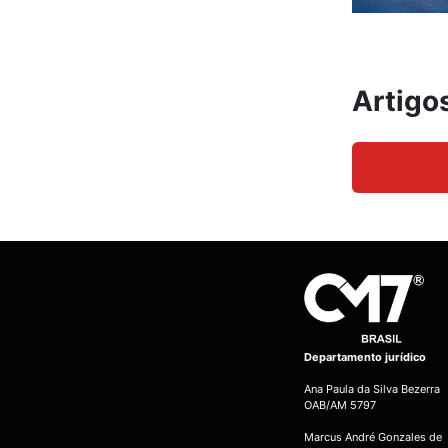
Artigo
Departamento jurídico
Ana Paula da Silva Bezerra
OAB/AM 5797
Marcus André Gonzales de