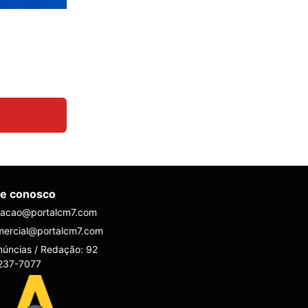
le conosco
dacao@portalcm7.com
mercial@portalcm7.com
úncias / Redação: 92
237-7077