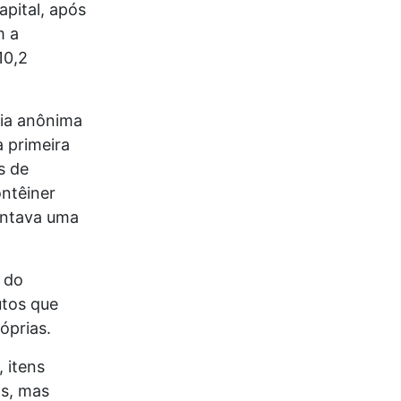
apital, após
m a
10,2
cia anônima
a primeira
s de
ntêiner
entava uma
 do
utos que
óprias.
 itens
s, mas