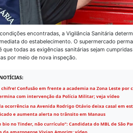
condições encontradas, a Vigilância Sanitária determ
 imediata do estabelecimento. O supermercado perm
 que todas as exigências sanitárias sejam cumpridas
s por meio de nova inspeção.
NOTÍCIAS:
 chifre! Confusão em frente a academia na Zona Leste por 
rmina com intervenção da Polícia Militar; veja vídeo
a ocorrência na Avenida Rodrigo Otávio deixa casal em es
icado e aumenta alerta no trânsito em Manaus
 bio no Tinder, não currículo": Candidata do MBL de São Pa
 da amazonense Vivian Amorim; vídeo