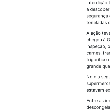
interdição 
a descober
segurança 
toneladas 
A ação teve
chegou à Ge
inspeção, 
carnes, fr
frigorífic
grande qua
No dia segu
supermerca
estavam ex
Entre as ir
descongela