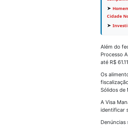
➤
Homem 
Cidade N
➤
Invest
Além do fe
Processo Ad
até R$ 61.1
Os aliment
fiscalizaçã
Sólidos de
A Visa Man
identificar
Denúncias s