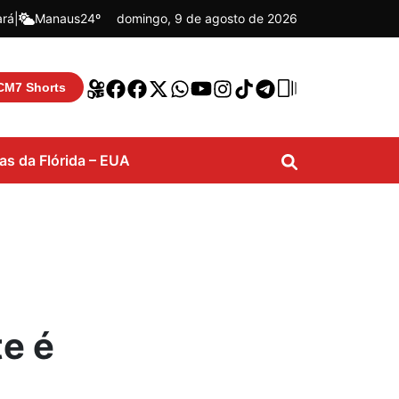
ará
|
Manaus
24º
domingo, 9 de agosto de 2026
CM7 Shorts
ias da Flórida – EUA
e é