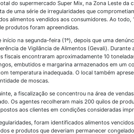
total do supermercado Super Mix, na Zona Leste da c
ta de uma série de irregularidades que comprometia
dos alimentos vendidos aos consumidores. Ao todo, 
de produtos foram apreendidas.
 início na segunda-feira (1º), depois que uma denún
rência de Vigilância de Alimentos (Gevali). Durante 
os fiscais encontraram aproximadamente 10 tonelada
angos, embutidos e margarina armazenados em um co
o com temperatura inadequada. O local também apres
ntidade de moscas.
inte, a fiscalização se concentrou na área de vendas
do. Os agentes recolheram mais 200 quilos de prod
postos aos clientes em condições consideradas impr
regularidades, foram identificados alimentos vencidos,
dos e produtos que deveriam permanecer congelado