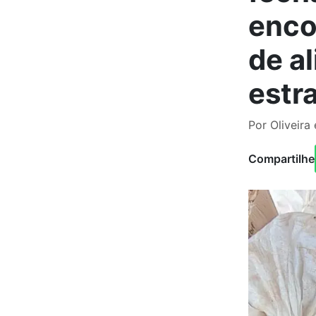
enco
de a
estr
Por Oliveira
Compartilhe