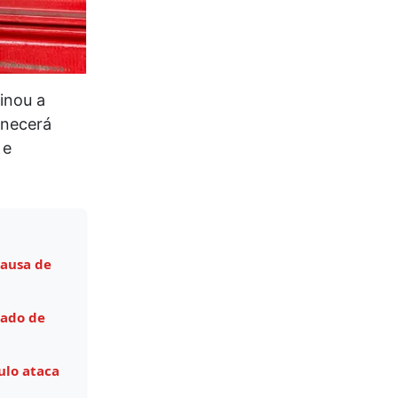
inou a
anecerá
 e
causa de
tado de
ulo ataca