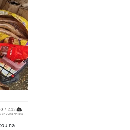
00
/
2:13
D BY
VOICEXPRESS
tou na