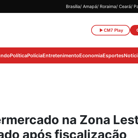
Brasília
Amapá
Roraima
Ceará
P
CM7 Play
ndo
Política
Polícia
Entretenimento
Economia
Esportes
Notíc
rmercado na Zona Lest
ado após fiscalização