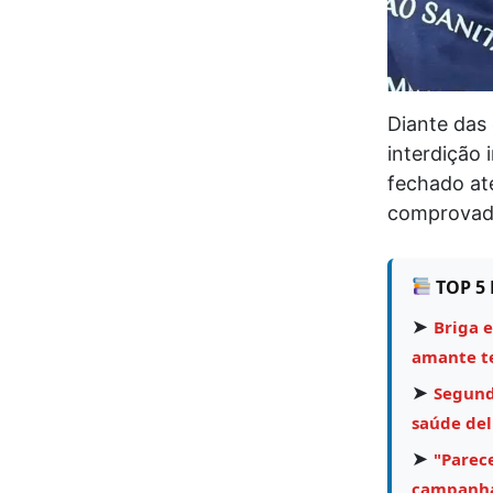
Diante das 
interdição
fechado até
comprovada
TOP 5 
➤
Briga e
amante te
➤
Segund
saúde del
➤
"Parece
campanha