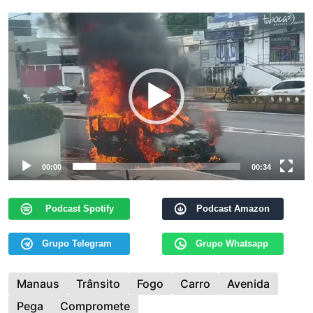
Tocador
de
vídeo
00:00
00:34
Podcast Spotify
Podcast Amazon
Grupo Telegram
Grupo Whatsapp
Manaus
Trânsito
Fogo
Carro
Avenida
Pega
Compromete