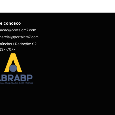
le conosco
dacao@portalcm7.com
mercial@portalcm7.com
úncias / Redação: 92
237-7077