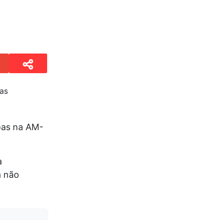
oas na AM-
a
a não