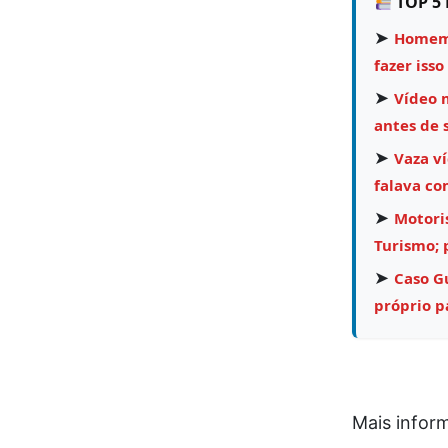
TOP 5 
➤
Homem 
fazer isso
➤
Vídeo 
antes de 
➤
Vaza v
falava co
➤
Motori
Turismo;
➤
Caso Gu
próprio pa
Mais infor