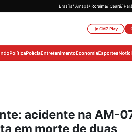
Brasília
Amapá
Roraima
Ceará
Par
CM7 Play
ndo
Política
Polícia
Entretenimento
Economia
Esportes
Notíc
nte: acidente na AM-0
lta em morte de duas