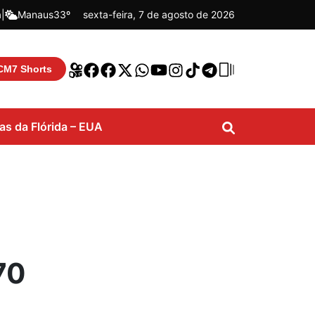
á
|
Manaus
33º
sexta-feira, 7 de agosto de 2026
CM7 Shorts
ias da Flórida – EUA
70