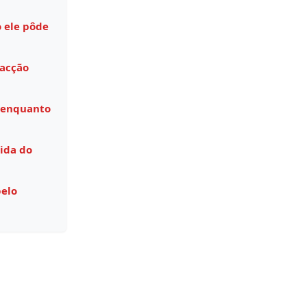
 ele pôde
facção
 enquanto
ida do
pelo