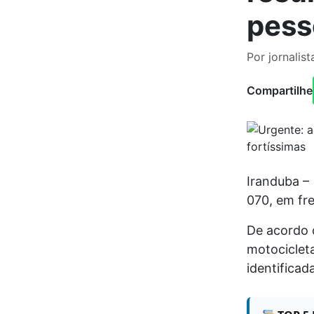
pess
Por jornalis
Compartilhe
Iranduba –
070, em fre
De acordo 
motociclet
identificada